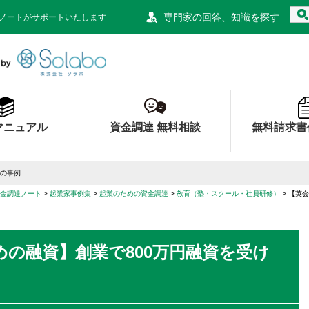
専門家の回答、知識を探す
ノートがサポートいたします
資金調達ノート 財務局 経済産業局 認定
マニュアル
資金調達 無料相談
無料請求書
んの事例
金調達ノート
起業家事例集
起業のための資金調達
教育（塾・スクール・社員研修）
【英会
の融資】創業で800万円融資を受け