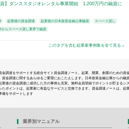
資】ダンススタジオレンタル事業開始 1,200万円の融資に
庫
起業後の資金調達
起業後の日本政策金融公庫融資
スペース貸し
庫からスペース貸し業界で融資
このタグを含む起業家事例集を全て見る→
資金調達をサポートする総合サイト資金調達ノート。起業、開業、創業のための資
、資金調達に関するあらゆるご要望におこたえします。日本政策金融公庫からの融
起業後の資金調達に成功した方の事例も充実。無料会員登録でポイントが貯まるシ
ったポイントは、起業家に有益なサービスと交換できます。資金調達ノートは、起
準備をサポートします
業界別マニュアル