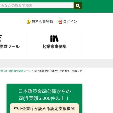
支援機関
無料
会員登録
ログイン
作成ツール
起業家事例集
創業のための資金調達ノート
日本政策金融公庫から運送業界で融資タグ
日本政策金融公庫からの
融資実績6,000件以上！
中小企業庁が認める認定支援機関