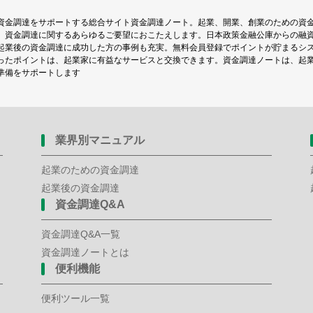
資金調達をサポートする総合サイト資金調達ノート。起業、開業、創業のための資
、資金調達に関するあらゆるご要望におこたえします。日本政策金融公庫からの融
起業後の資金調達に成功した方の事例も充実。無料会員登録でポイントが貯まるシ
ったポイントは、起業家に有益なサービスと交換できます。資金調達ノートは、起
準備をサポートします
業界別マニュアル
起業のための資金調達
起業後の資金調達
資金調達Q&A
資金調達Q&A一覧
資金調達ノートとは
便利機能
便利ツール一覧