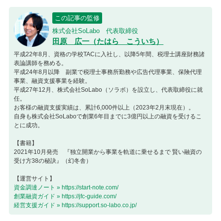
この記事の監修
株式会社SoLabo 代表取締役
田原 広一（たはら こういち）
平成22年8月、資格の学校TACに入社し、以降5年間、税理士講座財務諸
表論講師を務める。
平成24年8月以降 副業で税理士事務所勤務や広告代理事業、保険代理
事業、融資支援事業を経験。
平成27年12月、株式会社SoLabo（ソラボ）を設立し、代表取締役に就
任。
お客様の融資支援実績は、累計6,000件以上（2023年2月末現在）。
自身も株式会社SoLaboで創業6年目までに3億円以上の融資を受けるこ
とに成功。
【書籍】
2021年10月発売 『独立開業から事業を軌道に乗せるまで 賢い融資の
受け方38の秘訣』（幻冬舎）
【運営サイト】
資金調達ノート » https://start-note.com/
創業融資ガイド » https://jfc-guide.com/
経営支援ガイド » https://support.so-labo.co.jp/