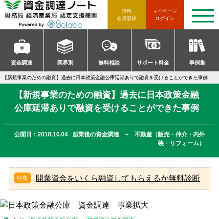
資金調達ノート 財務局 経済産
無料
マイページ
t
会員登録
ログイン
o
g
g
l
e
n
資金調達
業界別
無料相談
サポート料金
事例集
a
v
【新規事業のための融資】過去に日本政策金融公庫延滞ありで融資を受けることができた事例
i
g
【新規事業のための融資】過去に日本政策金融
a
t
公庫延滞ありで融資を受けることができた事例
i
o
n
公開日：2018.10.04
起業後の資金調達 – 不動産（販売・仲介・内外
装・リフォーム）
開業資金をいくら融資してもらえるか無料診断