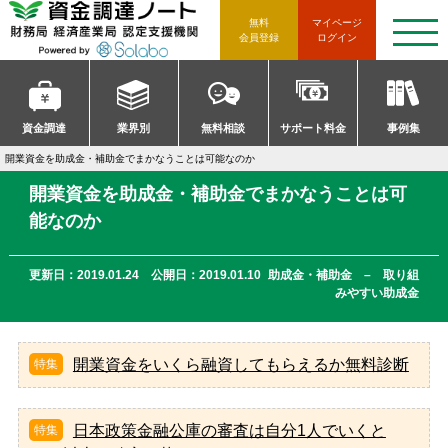
資金調達ノート 財務局 経済産
無料
マイページ
t
会員登録
ログイン
o
g
g
l
e
n
資金調達
業界別
無料相談
サポート料金
事例集
a
v
開業資金を助成金・補助金でまかなうことは可能なのか
i
g
開業資金を助成金・補助金でまかなうことは可
a
t
能なのか
i
o
n
更新日：2019.01.24 公開日：2019.01.10
助成金・補助金 – 取り組
みやすい助成金
開業資金をいくら融資してもらえるか無料診断
日本政策金融公庫の審査は自分1人でいくと