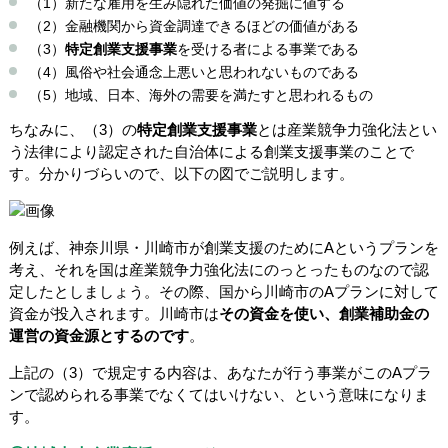
（1）新たな雇用を生み隠れた価値の発掘に値する
（2）金融機関から資金調達できるほどの価値がある
（3）
特定創業支援事業
を受ける者による事業である
（4）風俗や社会通念上悪いと思われないものである
（5）地域、日本、海外の需要を満たすと思われるもの
ちなみに、（3）の
特定創業支援事業
とは産業競争力強化法とい
う法律により認定された自治体による創業支援事業のことで
す。分かりづらいので、以下の図でご説明します。
例えば、神奈川県・川崎市が創業支援のためにAというプランを
考え、それを国は産業競争力強化法にのっとったものなので認
定したとしましょう。その際、国から川崎市のAプランに対して
資金が投入されます。川崎市は
その資金を使い、創業補助金の
運営の資金源とするのです
。
上記の（3）で規定する内容は、あなたが行う事業がこのAプラ
ンで認められる事業でなくてはいけない、という意味になりま
す。