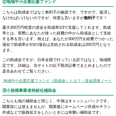
②地域中小企業応援ファンド
こちらは助成金ではなく無利子の融資です。ですので、返済し
なければいけないのですが、何度も言いますが
無利子
です！
最大300万円程度の資金を助成率2/3で支援してくれます。助成
率とは、実際にあなたが使った経費の中から助成金として支給
する率を言います。例えば、あなたが300万円を経費でつかった
場合で助成率が2/3の場合は支給される助成金は200万円となり
ます。
この助成金ですが、日本全国で行っている訳ではなく、地域限
定です。詳細は、当サイトの以下既存記事でまとめましたので
是非あわせてご覧ください。
地域中小企業応援ファンド（助成金）とは？｜資金調達ノート
③小規模事業者持続化補助金
こちらも他の補助金と同じく、中身はキャッシュバックです。
開業前には使えませんが、開業後にホームページ作成やチラシ
作成などで販路拡大をしたいときには有難い補助金です。