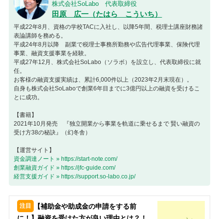
株式会社SoLabo 代表取締役
田原 広一（たはら こういち）
平成22年8月、資格の学校TACに入社し、以降5年間、税理士講座財務諸
表論講師を務める。
平成24年8月以降 副業で税理士事務所勤務や広告代理事業、保険代理
事業、融資支援事業を経験。
平成27年12月、株式会社SoLabo（ソラボ）を設立し、代表取締役に就
任。
お客様の融資支援実績は、累計6,000件以上（2023年2月末現在）。
自身も株式会社SoLaboで創業6年目までに3億円以上の融資を受けるこ
とに成功。
【書籍】
2021年10月発売 『独立開業から事業を軌道に乗せるまで 賢い融資の
受け方38の秘訣』（幻冬舎）
【運営サイト】
資金調達ノート » https://start-note.com/
創業融資ガイド » https://jfc-guide.com/
経営支援ガイド » https://support.so-labo.co.jp/
【補助金や助成金の申請をする前
に！】融資を受けた方が良い理由とは？！