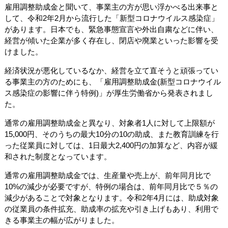
雇用調整助成金と聞いて、事業主の方が思い浮かべる出来事と
して、令和2年2月から流行した「新型コロナウイルス感染症」
があります。日本でも、緊急事態宣言や外出自粛などに伴い、
経営が傾いた企業が多く存在し、閉店や廃業といった影響を受
けました。
経済状況が悪化しているなか、経営を立て直そうと頑張ってい
る事業主の方のためにも、「雇用調整助成金(新型コロナウイル
ス感染症の影響に伴う特例)」が厚生労働省から発表されまし
た。
通常の雇用調整助成金と異なり、対象者1人に対して上限額が
15,000円、そのうちの最大10分の10の助成、また教育訓練を行
った従業員に対しては、1日最大2,400円の加算など、内容が緩
和された制度となっています。
通常の雇用調整助成金では、生産量や売上が、前年同月比で
10%の減少が必要ですが、特例の場合は、前年同月比で５％の
減少があることで対象となります。令和2年4月には、助成対象
の従業員の条件拡充、助成率の拡充や引き上げもあり、利用で
きる事業主の幅が広がりました。