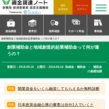
資金調達ノート 財務局 経済産
無料
マイページ
t
会員登録
ログイン
o
g
g
l
e
n
資金調達
業界別
無料相談
サポート料金
事例集
a
v
創業補助金と地域創造的起業補助金って何が違うの？
i
g
創業補助金と地域創造的起業補助金って何が違
a
t
うの？
i
o
n
更新日：2018.09.18 公開日：2018.09.18
助成金・補助金 – 補助金
の基礎知識
開業資金をいくら融資してもらえるか無料診断
日本政策金融公庫の審査は自分1人でいくと