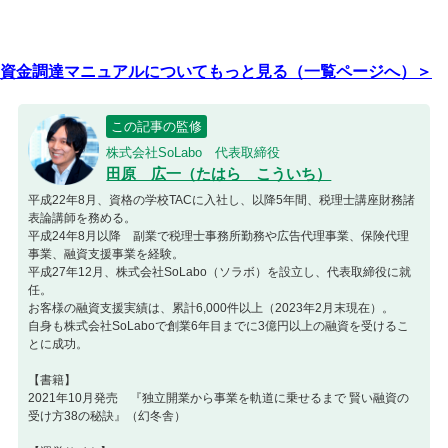
資金調達マニュアルについてもっと見る（一覧ページへ）＞
この記事の監修
株式会社SoLabo 代表取締役
田原 広一（たはら こういち）
平成22年8月、資格の学校TACに入社し、以降5年間、税理士講座財務諸
表論講師を務める。
平成24年8月以降 副業で税理士事務所勤務や広告代理事業、保険代理
事業、融資支援事業を経験。
平成27年12月、株式会社SoLabo（ソラボ）を設立し、代表取締役に就
任。
お客様の融資支援実績は、累計6,000件以上（2023年2月末現在）。
自身も株式会社SoLaboで創業6年目までに3億円以上の融資を受けるこ
とに成功。
【書籍】
2021年10月発売 『独立開業から事業を軌道に乗せるまで 賢い融資の
受け方38の秘訣』（幻冬舎）