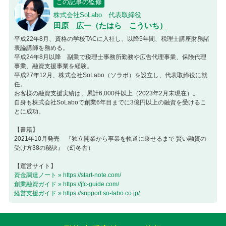
この記事の監修
株式会社SoLabo 代表取締役
田原 広一（たはら こういち）
平成22年8月、資格の学校TACに入社し、以降5年間、税理士講座財務諸
表論講師を務める。
平成24年8月以降 副業で税理士事務所勤務や広告代理事業、保険代理
事業、融資支援事業を経験。
平成27年12月、株式会社SoLabo（ソラボ）を設立し、代表取締役に就
任。
お客様の融資支援実績は、累計6,000件以上（2023年2月末現在）。
自身も株式会社SoLaboで創業6年目までに3億円以上の融資を受けるこ
とに成功。
【書籍】
2021年10月発売 『独立開業から事業を軌道に乗せるまで 賢い融資の
受け方38の秘訣』（幻冬舎）
【運営サイト】
資金調達ノート » https://start-note.com/
創業融資ガイド » https://jfc-guide.com/
経営支援ガイド » https://support.so-labo.co.jp/