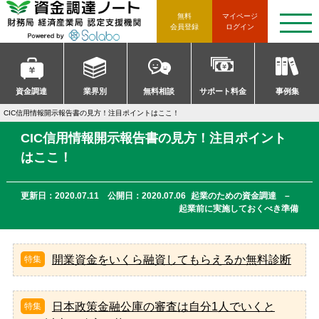
資金調達ノート 財務局 経済産
無料
マイページ
t
会員登録
ログイン
o
g
g
l
e
n
資金調達
業界別
無料相談
サポート料金
事例集
a
v
CIC信用情報開示報告書の見方！注目ポイントはここ！
i
g
CIC信用情報開示報告書の見方！注目ポイント
a
t
はここ！
i
o
n
更新日：2020.07.11 公開日：2020.07.06
起業のための資金調達 –
起業前に実施しておくべき準備
開業資金をいくら融資してもらえるか無料診断
日本政策金融公庫の審査は自分1人でいくと