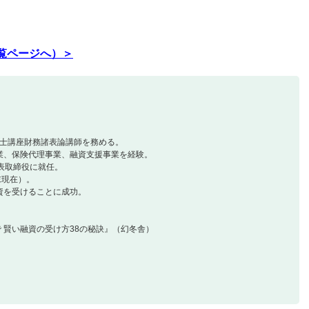
覧ページへ）＞
理士講座財務諸表論講師を務める。
業、保険代理事業、融資支援事業を経験。
代表取締役に就任。
末現在）。
融資を受けることに成功。
で 賢い融資の受け方38の秘訣』（幻冬舎）