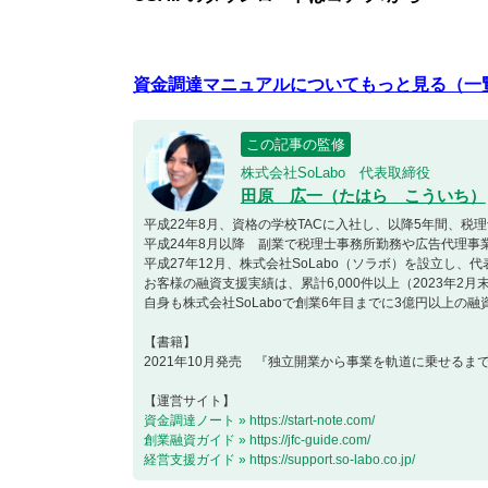
資金調達マニュアルについてもっと見る（一
この記事の監修
株式会社SoLabo 代表取締役
田原 広一（たはら こういち）
平成22年8月、資格の学校TACに入社し、以降5年間、税
平成24年8月以降 副業で税理士事務所勤務や広告代理事
平成27年12月、株式会社SoLabo（ソラボ）を設立し、
お客様の融資支援実績は、累計6,000件以上（2023年2月
自身も株式会社SoLaboで創業6年目までに3億円以上の
【書籍】
2021年10月発売 『独立開業から事業を軌道に乗せるま
【運営サイト】
資金調達ノート » https://start-note.com/
創業融資ガイド » https://jfc-guide.com/
経営支援ガイド » https://support.so-labo.co.jp/