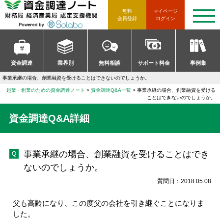
資金調達ノート 財務局 経済産
無料
マイページ
t
会員登録
ログイン
o
g
g
l
e
n
資金調達
業界別
無料相談
サポート料金
事例集
a
v
事業承継の場合、創業融資を受けることはできないのでしょうか。
i
g
起業・創業のための資金調達ノート
>
資金調達Q&A一覧
>
事業承継の場合、創業融資を受ける
a
ことはできないのでしょうか。
t
i
資金調達Q&A詳細
o
n
事業承継の場合、創業融資を受けることはでき
ないのでしょうか。
質問日：2018.05.08
父も高齢になり、この度父の会社を引き継ぐことになりま
した。