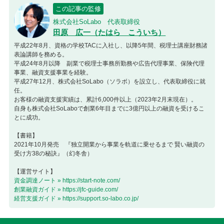
この記事の監修
株式会社SoLabo 代表取締役
田原 広一（たはら こういち）
平成22年8月、資格の学校TACに入社し、以降5年間、税理士講座財務諸
表論講師を務める。
平成24年8月以降 副業で税理士事務所勤務や広告代理事業、保険代理
事業、融資支援事業を経験。
平成27年12月、株式会社SoLabo（ソラボ）を設立し、代表取締役に就
任。
お客様の融資支援実績は、累計6,000件以上（2023年2月末現在）。
自身も株式会社SoLaboで創業6年目までに3億円以上の融資を受けるこ
とに成功。
【書籍】
2021年10月発売 『独立開業から事業を軌道に乗せるまで 賢い融資の
受け方38の秘訣』（幻冬舎）
【運営サイト】
資金調達ノート » https://start-note.com/
創業融資ガイド » https://jfc-guide.com/
経営支援ガイド » https://support.so-labo.co.jp/