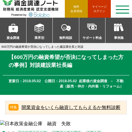
資金調達ノート 財務局 経済産
無料
マイページ
t
会員登録
ログイン
o
g
g
l
e
n
資金調達
業界別
無料相談
サポート料金
事例集
a
v
600万円の融資希望が否決になってしまった建設業社長と対談
i
g
【600万円の融資希望が否決になってしまった方
a
t
の事例】対談建設業社長編
i
o
n
更新日：2018.05.02 公開日：2018.05.02
起業後の資金調達 – 不動
産（販売・仲介・内外装・リフォーム）
開業資金をいくら融資してもらえるか無料診断