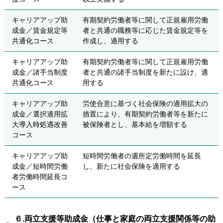
キャリアアップ助
有期契約労働者等に関して正規雇用労働
成金／賃金規定等
者と共通の職務等に応じた賃金規定等を
共通化コース
作成し、適用する
キャリアアップ助
有期契約労働者等に関して正規雇用労働
成金／諸手当制度
者と共通の諸手当制度を新たに設け、適
共通化コース
用する
キャリアアップ助
労使合意に基づく社会保険の適用拡大の
成金／選択適用拡
措置により、有期契約労働者等を新たに
大導入時処遇改善
被保険者とし、基本給を増額する
コース
キャリアアップ助
短時間労働者の週所定労働時間を延長
成金／短時間労働
し、新たに社会保険を適用する
者労働時間延長コ
ース
６.両立支援等助成金（仕事と家庭の両立支援関係等の助