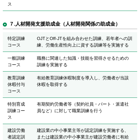
ス
７.人材開発支援助成金（人材開発関係の助成金）
特定訓練
OJTとOff-JTを組み合わせた訓練、若年者への訓
コース
練、労働生産性向上に資する訓練等を実施する
一般訓練
職務に関連した知識・技能を習得させるための
コース
訓練を実施する
教育訓練
有給教育訓練休暇制度を導入し、労働者が当該
休暇付与
休暇を取得する
コース
特別育成
有期契約労働者等（契約社員・パート・派遣社
訓練コー
員など）に対して職業訓練を行う
ス
建設労働
建設業の中小事業主等が認定訓練を実施する、
者認定訓
または建設業の中小事業主が建設労働者に有給