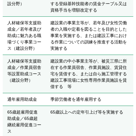
設分野）
する登録基幹技能者の賃金テーブル又は
資格手当を増額改定する
人材確保等支援助
建設業の事業主等が、若年及び女性労働
成金／若年者及び
者の入職や定着を図ることを目的とした
助成に魅力ある職
事業を実施する、または建設工事におけ
場づくり事業コー
る作業についての訓練を推進する活動を
ス（建設分野）
実施する
人材確保等支援助
建設業の中小事業主等が、被災三県に所
成金／作業員宿舎
在する作業員宿舎、作業員施設、賃貸住
等設置助成コース
宅を賃借する、または自ら施工管理する
（建設分野）
建設工事現場に女性専用作業員施設を賃
借する 等
通年雇用助成金
季節労働者を通年雇用する
65歳超雇用促進
65歳以上への定年引上げ等を実施する
助成金／65歳超
継続雇用促進コー
ス