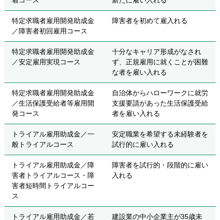
着コース
新たに雇い入れる
特定求職者雇用開発助成金
障害者を初めて雇入れる
／障害者初回雇用コース
特定求職者雇用開発助成金
十分なキャリア形成がなされ
／安定雇用実現コース
ず、正規雇用に就くことが困難
な者を雇い入れる
特定求職者雇用開発助成金
自治体からハローワークに就労
／生活保護受給者等雇用開
支援要請があった生活保護受給
発コース
者を雇い入れる
トライアル雇用助成金／一
安定職業を希望する未経験者を
般トライアルコース
試行的に雇い入れる
トライアル雇用助成金／障
障害者を試行的・段階的に雇い
害者トライアルコース・障
入れる
害者短時間トライアルコー
ス
トライアル雇用助成金／若
建設業の中小企業主が35歳未