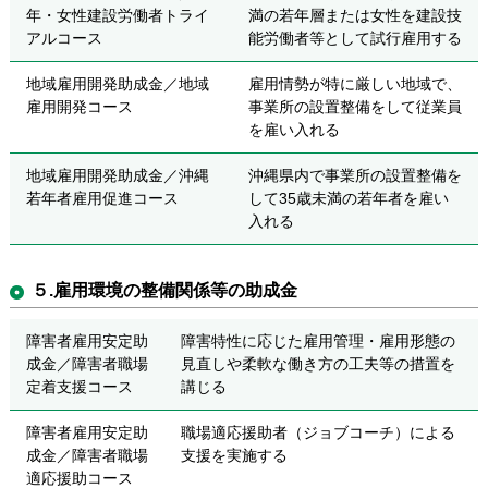
年・女性建設労働者トライ
満の若年層または女性を建設技
アルコース
能労働者等として試行雇用する
地域雇用開発助成金／地域
雇用情勢が特に厳しい地域で、
雇用開発コース
事業所の設置整備をして従業員
を雇い入れる
地域雇用開発助成金／沖縄
沖縄県内で事業所の設置整備を
若年者雇用促進コース
して35歳未満の若年者を雇い
入れる
５.雇用環境の整備関係等の助成金
障害者雇用安定助
障害特性に応じた雇用管理・雇用形態の
成金／障害者職場
見直しや柔軟な働き方の工夫等の措置を
定着支援コース
講じる
障害者雇用安定助
職場適応援助者（ジョブコーチ）による
成金／障害者職場
支援を実施する
適応援助コース