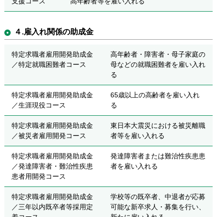
支援コース
高年齢者等を雇い入れる
４.雇入れ関係の助成金
特定求職者雇用開発助成金
高年齢者・障害者・母子家庭の
／特定就職困難者コース
母などの就職困難者を雇い入れ
る
特定求職者雇用開発助成金
65歳以上の高齢者を雇い入れ
／生涯現役コース
る
特定求職者雇用開発助成金
東日本大震災における被災離職
／被災者雇用開発コース
者等を雇い入れる
特定求職者雇用開発助成金
発達障害者または難治性疾患患
／発達障害者・難治性疾患
者を雇い入れる
患者用開発コース
特定求職者雇用開発助成金
学校等の既卒者、中退者が応募
／三年以内既卒者等採用定
可能な新卒求人・募集を行い、