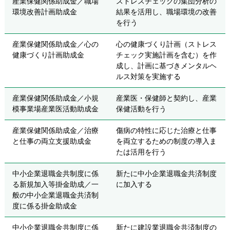
産業保健関係助成金／職場
ストレスチェックの集団分析の
環境改善計画助成金
結果を活用し、職場環境の改善
を行う
産業保健関係助成金／心の
心の健康づくり計画（ストレス
健康づくり計画助成金
チェック実施計画を含む）を作
成し、計画に基づきメンタルヘ
ルス対策を実施する
産業保健関係助成金／小規
産業医・保健師と契約し、産業
模事業場産業医活動助成金
保健活動を行う
産業保健関係助成金／治療
傷病の特性に応じた治療と仕事
と仕事の両立支援助成金
を両立するための制度の導入ま
たは活用を行う
中小企業退職金共制度に係
新たに中小企業退職金共済制度
る新規加入等掛金助成／一
に加入する
般の中小企業退職金共済制
度に係る掛金助成金
中小企業退職金共制度に係
新たに建設業退職金共済制度の