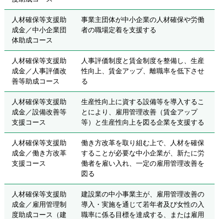
人材確保等支援助
事業主団体が中小企業の人材確保や労働
成金／中小企業団
者の職場定着を支援する
体助成コース
人材確保等支援助
人事評価制度と賃金制度を整備し、生産
成金／人事評価改
性向上、賃金アップ、離職率を低下させ
善等助成コース
る
人材確保等支援助
生産性向上に資する設備等を導入するこ
成金／設備改善等
とにより、雇用管理改善（賃金アップ
支援コース
等）と生産性向上を図る企業を支援する
人材確保等支援助
働き方改革を取り組む上で、人材を確保
成金／働き方改革
することが必要な中小企業が、新たに労
支援コース
働者を雇い入れ、一定の雇用管理改善を
図る
人材確保等支援助
建設業の中小事業主が、雇用管理改善の
成金／雇用管理制
導入・実施を通じて若年者及び女性の入
度助成コース（建
職率に係る目標を達成する、または雇用