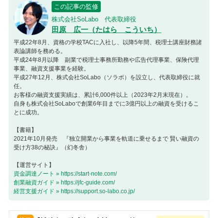
この記事の監修
株式会社SoLabo 代表取締役
田原 広一（たはら こういち）
平成22年8月、資格の学校TACに入社し、以降5年間、税理士講座財務諸
表論講師を務める。
平成24年8月以降 副業で税理士事務所勤務や広告代理事業、保険代理
事業、融資支援事業を経験。
平成27年12月、株式会社SoLabo（ソラボ）を設立し、代表取締役に就
任。
お客様の融資支援実績は、累計6,000件以上（2023年2月末現在）。
自身も株式会社SoLaboで創業6年目までに3億円以上の融資を受けるこ
とに成功。
【書籍】
2021年10月発売 『独立開業から事業を軌道に乗せるまで 賢い融資の
受け方38の秘訣』（幻冬舎）
【運営サイト】
資金調達ノート » https://start-note.com/
創業融資ガイド » https://jfc-guide.com/
経営支援ガイド » https://support.so-labo.co.jp/