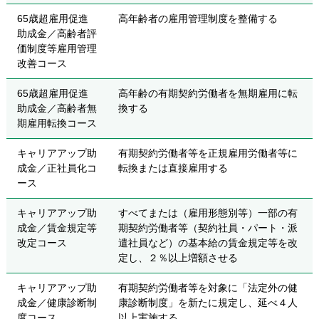
65歳超雇用促進
高年齢者の雇用管理制度を整備する
助成金／高齢者評
価制度等雇用管理
改善コース
65歳超雇用促進
高年齢の有期契約労働者を無期雇用に転
助成金／高齢者無
換する
期雇用転換コース
キャリアアップ助
有期契約労働者等を正規雇用労働者等に
成金／正社員化コ
転換または直接雇用する
ース
キャリアアップ助
すべてまたは（雇用形態別等）一部の有
成金／賃金規定等
期契約労働者等（契約社員・パート・派
改定コース
遣社員など）の基本給の賃金規定等を改
定し、２％以上増額させる
キャリアアップ助
有期契約労働者等を対象に「法定外の健
成金／健康診断制
康診断制度」を新たに規定し、延べ４人
度コース
以上実施する