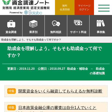
資金調達ノート 財務局 経済産
無料
マイページ
t
会員登録
ログイン
o
g
g
l
e
n
資金調達
業界別
無料相談
サポート料金
事例集
a
v
助成金を理解しよう。そもそも助成金って何ですか？
i
g
助成金を理解しよう。そもそも助成金って何で
a
t
すか？
i
o
n
更新日：2019.11.20 公開日：2018.09.27
助成金・補助金 – 助成金
の基礎知識
開業資金をいくら融資してもらえるか無料診断
日本政策金融公庫の審査は自分1人でいくと