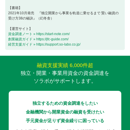
【書籍】
2021年10月発売 『独立開業から事業を軌道に乗せるまで 賢い融資の
受け方38の秘訣』（幻冬舎）
【運営サイト】
資金調達ノート » https://start-note.com/
創業融資ガイド » https://jfc-guide.com/
経営支援ガイド » https://support.so-labo.co.jp/
融資支援実績 6,000件超
独立・開業・事業用資金の資金調達を
ソラボがサポートします。
独立するための資金調達をしたい
金融機関から開業資金の融資を受けたい
手元資金が足りず資金繰りに困っている