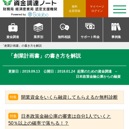
資金調達ノート 財務局 経済産
無料
マイページ
t
会員登録
ログイン
o
g
g
l
e
n
資金調達
業界別
無料相談
サポート料金
事例集
a
v
「創業計画書」の書き方を解説
i
g
「創業計画書」の書き方を解説
a
t
i
o
更新日：2019.09.13 公開日：2018.01.24
起業のための資金調達 –
n
日本政策金融公庫からの融資
開業資金をいくら融資してもらえるか無料診断
日本政策金融公庫の審査は自分1人でいくと
50％以上の確率で落ちる！？