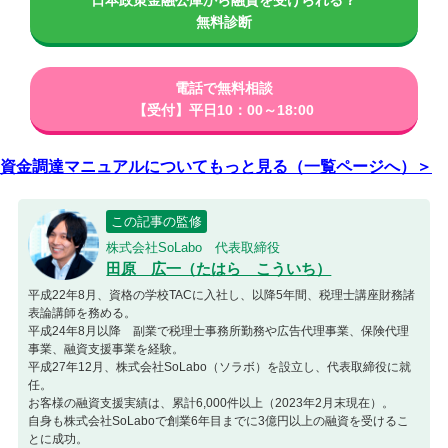
日本政策金融公庫から融資を受けられる？
無料診断
電話で無料相談
【受付】平日10：00～18:00
資金調達マニュアルについてもっと見る（一覧ページへ）＞
この記事の監修
株式会社SoLabo 代表取締役
田原 広一（たはら こういち）
平成22年8月、資格の学校TACに入社し、以降5年間、税理士講座財務諸
表論講師を務める。
平成24年8月以降 副業で税理士事務所勤務や広告代理事業、保険代理
事業、融資支援事業を経験。
平成27年12月、株式会社SoLabo（ソラボ）を設立し、代表取締役に就
任。
お客様の融資支援実績は、累計6,000件以上（2023年2月末現在）。
自身も株式会社SoLaboで創業6年目までに3億円以上の融資を受けるこ
とに成功。