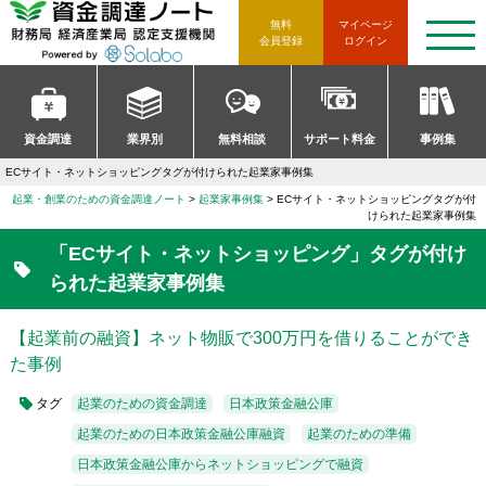
資金調達ノート 財務局 経済産
無料
マイページ
t
会員登録
ログイン
o
g
g
l
e
n
資金調達
業界別
無料相談
サポート料金
事例集
a
v
ECサイト・ネットショッピングタグが付けられた起業家事例集
i
g
起業・創業のための資金調達ノート
起業家事例集
ECサイト・ネットショッピングタグが付
a
けられた起業家事例集
t
i
「ECサイト・ネットショッピング」タグが付け
o
n
られた起業家事例集
【起業前の融資】ネット物販で300万円を借りることができ
た事例
タグ
起業のための資金調達
日本政策金融公庫
起業のための日本政策金融公庫融資
起業のための準備
日本政策金融公庫からネットショッピングで融資