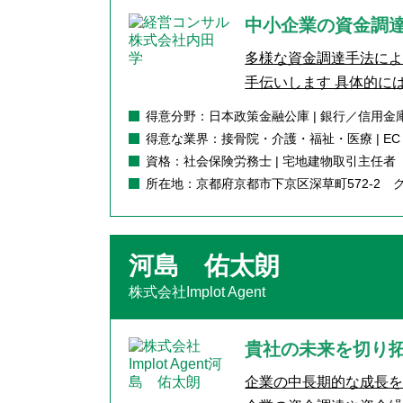
中小企業の資金調
多様な資金調達手法に
手伝いします 具体的には
得意分野：日本政策金融公庫 | 銀行／信用金庫
得意な業界：接骨院・介護・福祉・医療 | EC・
資格：社会保険労務士 | 宅地建物取引主任者
所在地：京都府京都市下京区深草町572-2 
河島 佑太朗
株式会社Implot Agent
貴社の未来を切り
企業の中長期的な成長を