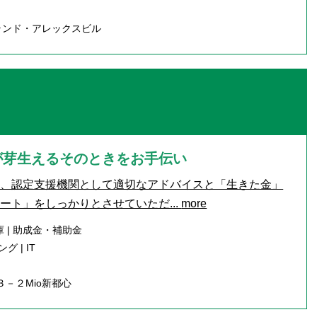
ランド・アレックスビル
が芽生えるそのときをお手伝い
て、認定支援機関として適切なアドバイスと「生きた金」
ート」をしっかりとさせていただ...
more
 | 助成金・補助金
 | IT
－２Mio新都心