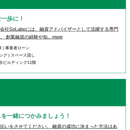
な一歩に！
会社SoLaboには、融資アドバイザーとして活躍する専門
 創業融資の経験や知...
more
 | 事業者ローン
ング | スペース貸し
谷ビルディング11階
スを一緒につかみましょう！
伝いをさせてください。 融資の成功に決まった方法はあ