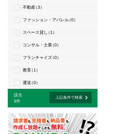
不動産
（3）
ファッション・アパレル
（0）
スペース貸し
（1）
コンサル・士業
（0）
フランチャイズ
（0）
教育
（1）
運送
（0）
該当
上記条件で検索
9件