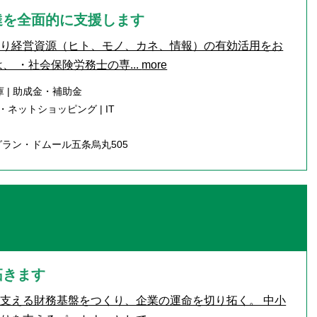
達を全面的に支援します
より経営資源（ヒト、モノ、カネ、情報）の有効活用をお
、 ・社会保険労務士の専...
more
 | 助成金・補助金
ネットショッピング | IT
グラン・ドムール五条烏丸505
拓きます
支える財務基盤をつくり、企業の運命を切り拓く。 中小