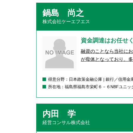
鍋島 尚之
株式会社ケーエフエス
資金調達はお任せ
融資のことなら当社に
が母体となっており、多
得意分野：日本政策金融公庫 | 銀行／信用金庫
所在地：福島県福島市栄町６－６NBFユニッ
内田 学
経営コンサル株式会社