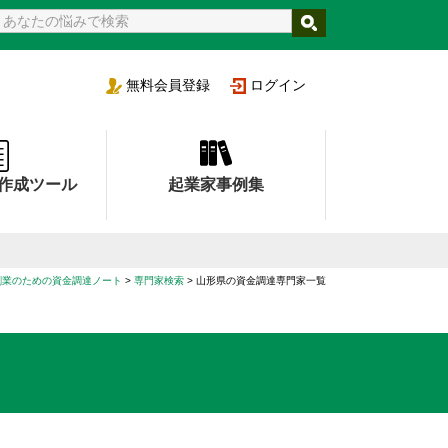
支援機関
無料
会員登録
ログイン
作成ツール
起業家事例集
創業のための資金調達ノート
>
専門家検索
>
山形県の資金調達専門家一覧