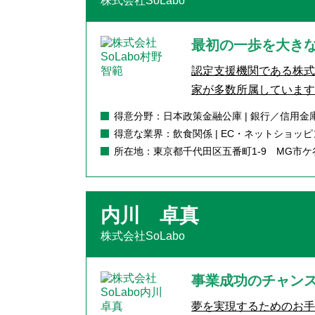
株式会社SoLabo
最初の一歩を大き
認定支援機関である株式
家が多数所属しています。
得意分野：日本政策金融公庫 | 銀行／信用金庫
得意な業界：飲食関係 | EC・ネットショッピ
所在地：東京都千代田区五番町1-9 MG市ケ
内川 卓真
株式会社SoLabo
事業成功のチャン
夢を実現するためのお手