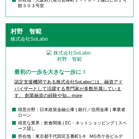
所在地：大阪府八尾市若林町１－７０－１樋口ビル１号
館３０３号室
村野 智範
株式会社SoLabo
最初の一歩を大きな一歩に！
認定支援機関である株式会社SoLaboには、融資アド
バイザーとして活躍する専門家が多数所属していま
す。 創業融資の経験や知...
more
得意分野：日本政策金融公庫 | 銀行／信用金庫 | 事業者
ローン
得意な業界：飲食関係 | EC・ネットショッピング | スペ
ース貸し
所在地：東京都千代田区五番町1-9 MG市ケ谷ビルデ