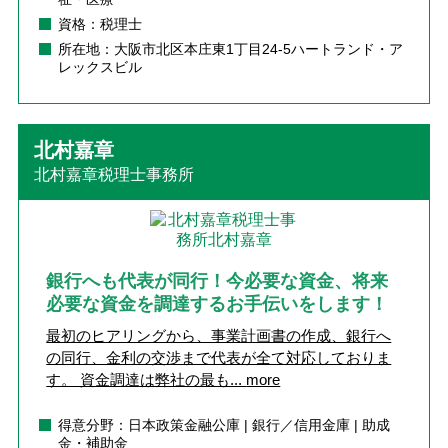
資格：税理士
所在地：大阪市北区本庄東1丁目24-5ハートランド・ア
レックスビル
北村嘉章
北村嘉章税理士事務所
銀行へも代表が同行！今必要な資金、将来
必要な資金を調達するお手伝いをします！
最初のヒアリングから、事業計画書の作成、銀行へ
の同行、金利の交渉まで代表が全て対応しておりま
す。 資金調達は弊社の最も...
more
得意分野：日本政策金融公庫 | 銀行／信用金庫 | 助成
金・補助金