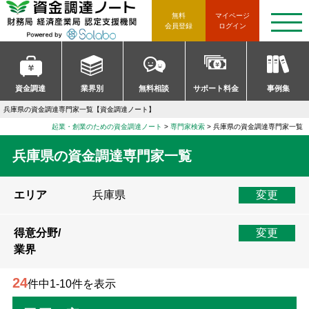
資金調達ノート 財務局 経済産
無料
マイページ
t
会員登録
ログイン
o
g
g
l
e
n
資金調達
業界別
無料相談
サポート料金
事例集
a
v
兵庫県の資金調達専門家一覧【資金調達ノート】
i
g
起業・創業のための資金調達ノート
>
専門家検索
>
兵庫県の資金調達専門家一覧
a
t
兵庫県の資金調達専門家一覧
i
o
n
エリア
兵庫県
変更
得意分野/
変更
業界
24
件中1-10件を表示