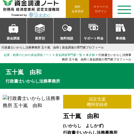
資金調達ノート 財務局 経済産
無料
マイページ
t
会員登録
ログイン
o
g
g
l
e
n
資金調達
業界別
無料相談
サポート料金
事例集
a
v
行政書士いからし法務事務所 五十嵐 由和 | 資金調達の専門家プロフィール
i
g
起業・創業のための資金調達ノート
資金調達専門家一覧
東京都
行政書士いからし法務事
a
務所 五十嵐 由和 | 資金調達の専門家プロフィール
t
i
五十嵐 由和
o
n
行政書士いからし法務事務所
認定支援
機関登録者
五十嵐 由和
(いからし よしかず)
行政書士いからし法務事務所