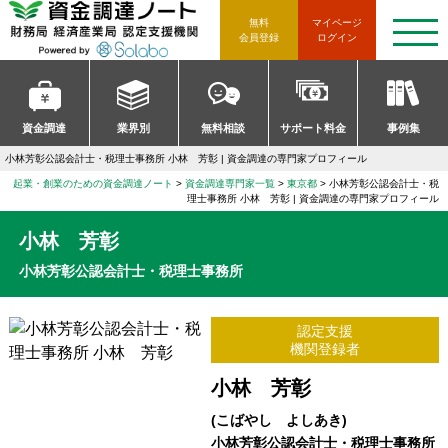
資金調達ノート 財務局 経済産
無料
マイページ
t
会員登録
ログイン
o
g
g
l
e
n
資金調達
業界別
無料相談
サポート料金
事例集
a
v
小林芳彰公認会計士・税理士事務所 小林 芳彰 | 資金調達の専門家プロフィール
i
g
起業・創業のための資金調達ノート
資金調達専門家一覧
東京都
小林芳彰公認会計士・税
a
理士事務所 小林 芳彰 | 資金調達の専門家プロフィール
t
i
小林 芳彰
o
n
小林芳彰公認会計士・税理士事務所
認定支援
機関登録者
小林 芳彰
(こばやし よしあき)
小林芳彰公認会計士・税理士事務所