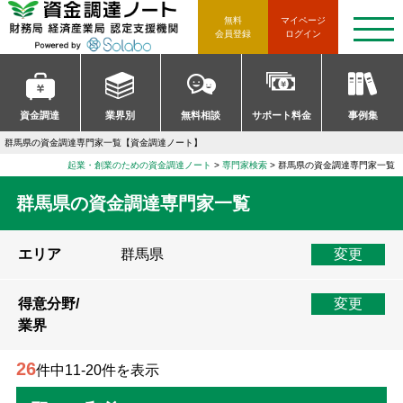
資金調達ノート 財務局 経済産
無料
マイページ
t
会員登録
ログイン
o
g
g
l
e
n
資金調達
業界別
無料相談
サポート料金
事例集
a
v
群馬県の資金調達専門家一覧【資金調達ノート】
i
g
起業・創業のための資金調達ノート
>
専門家検索
>
群馬県の資金調達専門家一覧
a
t
群馬県の資金調達専門家一覧
i
o
n
エリア
群馬県
変更
得意分野/
変更
業界
26
件中11-20件を表示