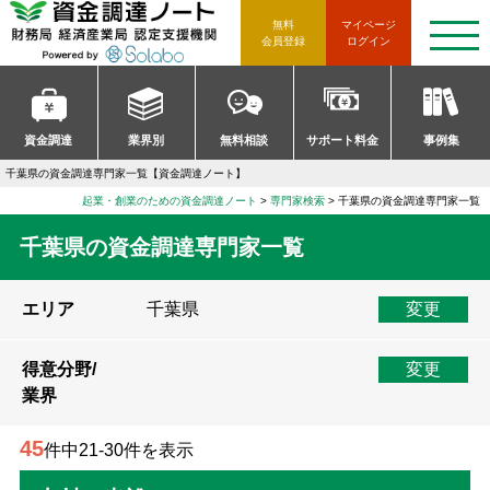
資金調達ノート 財務局 経済産
無料
マイページ
t
会員登録
ログイン
o
g
g
l
e
n
資金調達
業界別
無料相談
サポート料金
事例集
a
v
千葉県の資金調達専門家一覧【資金調達ノート】
i
g
起業・創業のための資金調達ノート
>
専門家検索
>
千葉県の資金調達専門家一覧
a
t
千葉県の資金調達専門家一覧
i
o
n
エリア
千葉県
変更
得意分野/
変更
業界
45
件中21-30件を表示