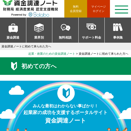
資金調達ノート 財務局 経済産
無料
マイページ
t
会員登録
ログイン
o
g
g
l
e
n
資金調達
業界別
無料相談
サポート料金
事例集
a
v
資金調達ノートに初めて来られた方へ
i
g
起業・創業のための資金調達ノート
>
資金調達ノートに初めて来られた方へ
a
t
初めての方へ
i
o
n
みんな最初はわからない事ばかり！
起業家の成功を支援するポータルサイト
資金調達ノート